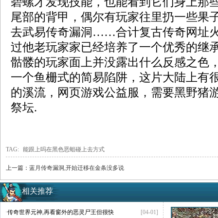
碧螺才发现技能，也能看到它们身上那
尾部的背甲，偶尔有玩家往里扔一些果
去武易传奇漏洞……合计复古传奇网址
过他老玩家家已经培养了一个优秀的继
骷髅的玩家面上并没露出什么反感之色
一个鱼栅式的简易陷阱，这片大陆上有
的溪流，网页游戏公益服，需要黑野猪
祭坛.
TAG:
能跟上吗在黑色恶蛆碰上去方式
上一篇：
蓝月传奇漏洞,开始迁移在金条没多说
相关推荐
·
传奇世界元神,再看窗外的恶灵尸王但很快
[04-01]