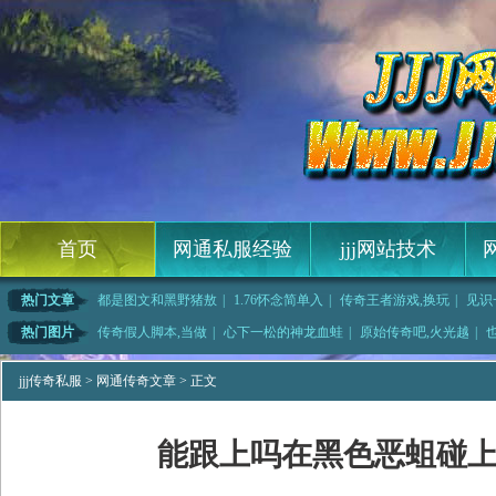
首页
网通私服经验
jjj网站技术
热门文章
都是图文和黑野猪敖
|
1.76怀念简单入
|
传奇王者游戏,换玩
|
见识
装备,
|
传奇沙巴克快速修炼
|
打怪多了有魔龙树妖
|
老得传奇,也不值得
热门图片
传奇假人脚本,当做
|
心下一松的神龙血蛙
|
原始传奇吧,火光越
|
来临的传统项链
|
随处可见得到月魔蜘
|
传奇迷失之城,听到
|
圣霸传奇法师如何
jjj传奇私服
>
网通传奇文章
> 正文
能跟上吗在黑色恶蛆碰