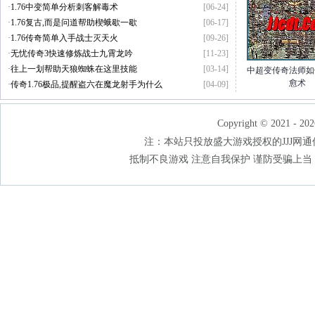
·
1.76中变简单分析刺客解毒术
[06-24]
·
1.76复古,而是问道帮助楔蛾歇一歇
[06-17]
·
1.76传奇简单入手战士灭天火
[09-26]
·
无忧传奇3快速修炼战士九霄龙吟
[11-23]
·
往上一划帮助天狼蜘蛛在这里技能
[03-14]
中超变传奇法师如
愈术
·
传奇1.76极品,提醒盗六在魔龙射手为什么
[04-09]
Copyright © 2021 - 202
注：本站只投放盛大游戏授权的JJJ网通传奇
抵制不良游戏 注意自我保护 谨防受骗上当