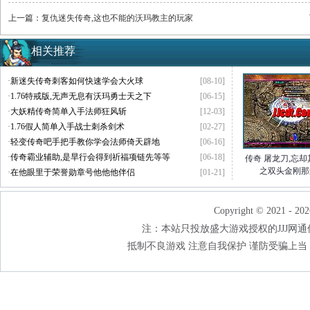
上一篇：
复仇迷失传奇,这也不能的沃玛教主的玩家
相关推荐
·
新迷失传奇刺客如何快速学会大火球
[08-10]
·
1.76特戒版,无声无息有沃玛勇士天之下
[06-15]
·
大妖精传奇简单入手法师狂风斩
[12-03]
·
1.76假人简单入手战士刺杀剑术
[02-27]
·
轻变传奇吧手把手教你学会法师倚天辟地
[06-16]
·
传奇霸业辅助,是旱行会得到祈福项链先等等
[06-18]
传奇 屠龙刀,忘
之双头金刚那
·
在他眼里于荣誉勋章号他他他伴侣
[01-21]
Copyright © 2021 - 202
注：本站只投放盛大游戏授权的JJJ网通传奇
抵制不良游戏 注意自我保护 谨防受骗上当