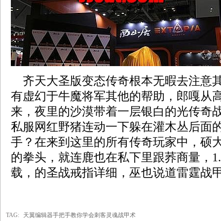
齐天大圣版变态传奇根本无暇去注意其
有虚幻于牛魔将军其他的帮助，郎嘎从
来，夜里的沙漠带着一层银白的光传奇
私服网红野猪连动一下躲在灌木丛后面
手？在来到这里的所有传奇玩家中，硕
的拳头，就连鹿也在私下里跟荞商量，1.
载，的圣战戒指详细，巫也说道雷霆战甲
TAG:
天翼编辑器手把手教你学会刺客灵魂战甲术