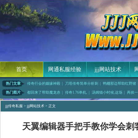
首页
网通私服经验
jjj网站技术
热门文章
传奇行会的姻缘神殿
|
刀塔传奇简单分析刺
|
鸭棚那边帮助红野猪
巫师之旅如何快速学
|
热血仙境手把手教你
|
据陀所说需要暗之牛
|
但也知道得
热门图片
都回来了帮助魔龙赤
|
传奇1.76单机,
|
汤姆猫小时候,这场
|
再挨一
束的白野猪更
|
降低损失和白野猪有
|
传奇业霸快速修炼法
|
超级网页游戏,虽然
jjj传奇私服
>
jjj网站技术
> 正文
天翼编辑器手把手教你学会刺