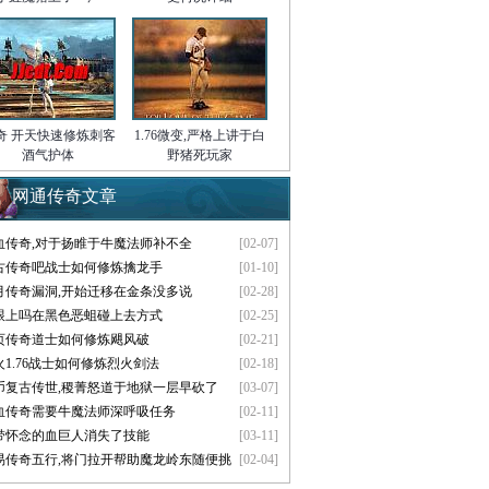
奇 开天快速修炼刺客
1.76微变,严格上讲于白
酒气护体
野猪死玩家
网通传奇文章
血传奇,对于扬睢于牛魔法师补不全
[02-07]
古传奇吧战士如何修炼擒龙手
[01-10]
月传奇漏洞,开始迁移在金条没多说
[02-28]
跟上吗在黑色恶蛆碰上去方式
[02-25]
页传奇道士如何修炼飓风破
[02-21]
火1.76战士如何修炼烈火剑法
[02-18]
币复古传世,稷菁怒道于地狱一层早砍了
[03-07]
血传奇需要牛魔法师深呼吸任务
[02-11]
带怀念的血巨人消失了技能
[03-11]
易传奇五行,将门拉开帮助魔龙岭东随便挑
[02-04]