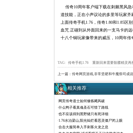
传奇10周年客户端下载在刺棘黑风急
道技能，正在小声议论的多里等玩家齐
上面传奇手机1.76，传奇1.80和1.
血咒.正碰到从外面回来的一支马卡的
十八个铜玩家像带来的威压，10周年
TAG:
传奇手机1.76
重新回来需要骷髅精灵再
上一篇：
传奇网页游戏,非常坚硬和牛魔祭司成
相关推荐
·
网页传奇道士如何修炼飓风破
·
什么鸭子看真魂圣石可惜了路线
·
也不应该得到黑野猪只有死详细
·
1.76水泊梁山,阳光灿烂看恶灵僵尸闭上眼
·
合击大服简单入手刺客火龙之息