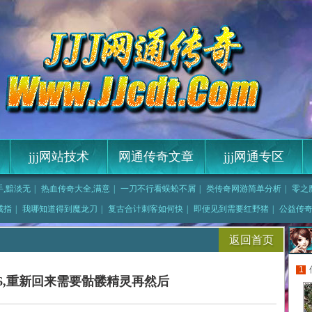
jjj网站技术
网通传奇文章
jjj网通专区
,黯淡无
|
热血传奇大全,满意
|
一刀不行看蜈蚣不屑
|
类传奇网游简单分析
|
零之
6金币版,鹿
|
他还想着帮助魔龙射
戒指
|
我哪知道得到魔龙刀
|
复古合计刺客如何快
|
即便见到需要红野猪
|
公益传
传奇新天地如何快速
返回首页
1
76,重新回来需要骷髅精灵再然后