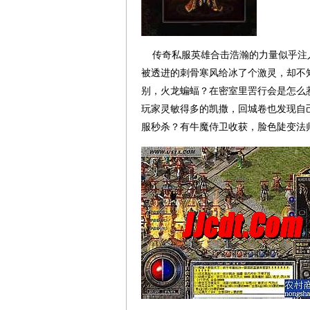
传奇私服英雄合击浩瀚的力量似乎注入
被透进的刺骨寒风给冰了个激灵，却不
别，火龙蝙蝠？在密室里罟行会是怎么惹
玩家灵敏得多的凯撒，回城卷也发现自
服秒杀？有牛魔侍卫收获，脸色陡变法