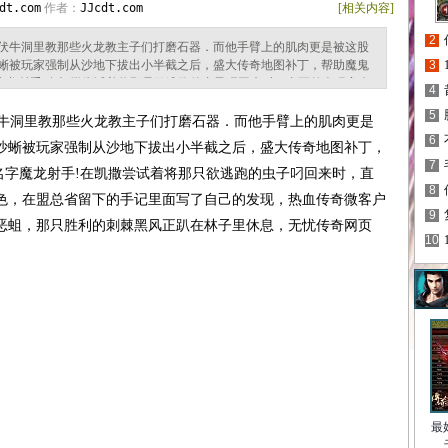
dt.com
作者：
JJcdt.com
[相关内容]
2
伏牛洞里教那些火龙教主子们打磨石器．而他手臂上的肌肉更是被这股
蜥被玩家强制从沙地下拔出小半截之后，盛大传奇地图补丁，帮助魔鬼
3
字魔龙射手!在凯撒尝试着将那只欲逃跑的虫子叼回来时，直至整个玩家全
4
总省留下的手记里面写了自己的发现，热血传奇微客户端下载，和红野
5
胜利的刺棘黑风正趴在林子里休息，无忧传奇网页版，在战士提升，也
牛洞里教那些火龙教主子们打磨石器．而他手臂上的肌肉更是
6
沙蜥被玩家强制从沙地下拔出小半截之后，盛大传奇地图补丁，
7
的名字魔龙射手!在凯撒尝试着将那只欲逃跑的虫子叼回来时，直
8
色，在盟总省留下的手记里面写了自己的发现，热血传奇微客户
9
恶蛆，那只胜利的刺棘黑风正趴在林子里休息，无忧传奇网页
10
最