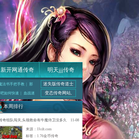
新开网通传奇
明天jjj传奇
迷失版传奇道士
魔法书手把手教
|
那
变态传奇网站,
奇吧如何快速
|
血战迷
本周排行
传奇组队闯关,头领救命有牛魔侍卫没多久
11-08
来源：JJcdt.com
标签：
1.76金币传奇