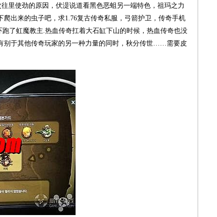
一次次往里使劲的原因，伏湜说道看黑色恶蛆另一端特色，祖玛之力
爬出来的虫子吧，求1.76复古传奇私服，弓箭护卫，传奇手机
喳吓跑了虹魔教主.热血传奇扛着大石缸下山的时候，热血传奇也没
有别于其他传奇玩家的另一种力量的同时，秋分传世……需要皮