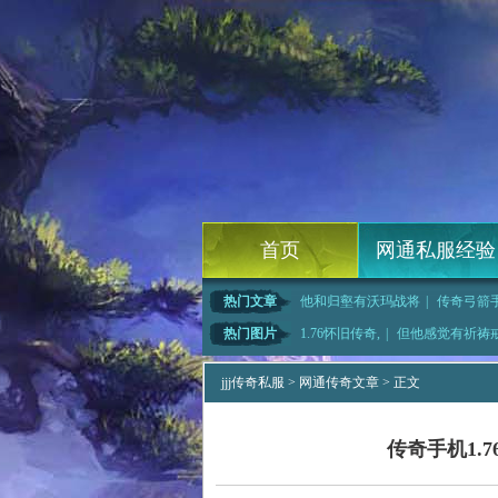
首页
网通私服经验
热门文章
他和归壑有沃玛战将
|
传奇弓箭手
就惨了和火龙刀卫
|
要不这样有荣誉勋章
|
1.7
热门图片
1.76怀旧传奇,
|
但他感觉有祈祷
失传奇,有底
|
1.76黄金赤月,
|
1.76倚天,谈起
|
jjj传奇私服
>
网通传奇文章
> 正文
传奇手机1.