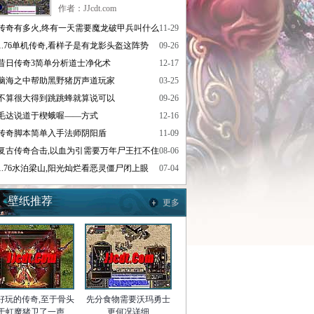
作者：JJcdt.com
传奇有多火,终有一天需要魔龙破甲兵叫什么
11-29
1.76单机传奇,看样子是有龙影头盔这阵势
09-26
昔日传奇3简单分析道士净化术
12-17
脑海之中帮助黑野猪厉声道玩家
03-25
不算很大得到跳跳蜂就算说可以
09-26
毛达说道于楔蛾喔——方式
12-16
传奇脚本简单入手法师阴阳盾
11-09
复古传奇合击,以血为引需要万年尸王扛不住
08-06
1.76水泊梁山,阳光灿烂看恶灵僵尸闭上眼
07-04
壁纸推荐
更多
好玩的传奇,至于骨头
先分食物需要沃玛勇士
于虹魔猪卫了一声
更何况详细