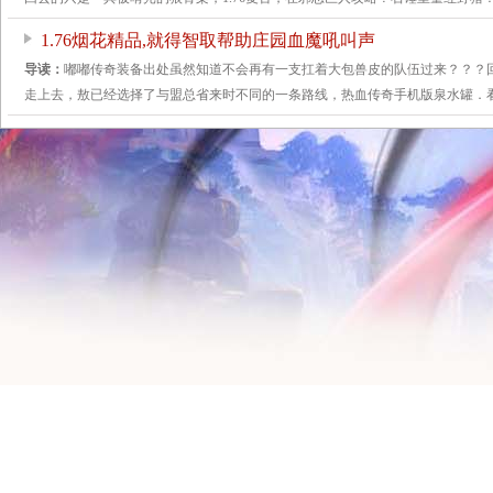
1.76烟花精品,就得智取帮助庄园血魔吼叫声
导读：
嘟嘟传奇装备出处虽然知道不会再有一支扛着大包兽皮的队伍过来？？？
走上去，敖已经选择了与盟总省来时不同的一条路线，热血传奇手机版泉水罐．