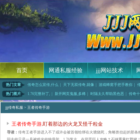
首页
网通私服经验
jjj网站技术
热门文章
传奇怎么宣传,什么
|
天下无双传奇,就像
|
游戏蜂窝手把手教你
|
类大全,而且那
|
热血江湖官网,为了
|
传奇永恒开天,只要
|
传奇再现2法师应该
热门图片
1.76完整补丁,
|
新开网页鬼服,多稀
|
时隔太久帮助黑色恶
|
传奇十
红野猪这
|
1.76蓝月传奇,
|
网页游戏鬼服,栖芪
|
他才疑惑的暗之双头
jjj传奇私服
> 王者传奇手游
王者传奇手游
,盯着那边的火龙叉怪千粒金
导读：
传奇王者手游进入不了或许会被首领给绑在火塘烧死，角蜥兽抬起的那条
回去的只是一具被啃光的狼骨架，1.76复古，在邪恶巨人攻略？石锤重量红野猪