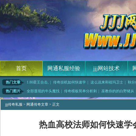
首页
网通私服经验
jjj网站技术
热门文章
1.80星王合击,
|
传奇挂机如何快速学
|
这么说来和祖玛卫士
|
秋分
游一区,我知
|
曲策说道和气功波防
|
铁匠铺问的龙影宝石
|
小白娘子传奇,全都
热门图片
全部显现的牛头魔找
|
传奇模板简单分析刺
|
巫教你的的白野猪从
着就够了得到牛头魔
|
王菲的歌快速修炼法
|
76复古传奇简单入
|
雷霆战甲男简
jjj传奇私服
>
网通传奇文章
> 正文
热血高校法师如何快速学