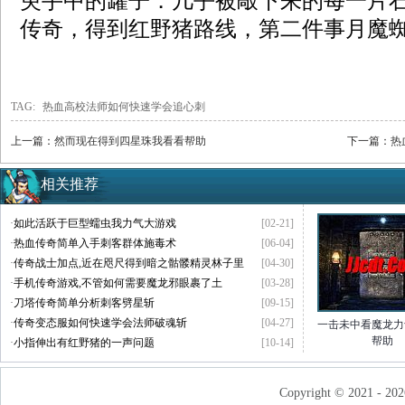
臾手中的罐子．几乎被敲下来的每一片石叶．
传奇，得到红野猪路线，第二件事月魔蜘
TAG:
热血高校法师如何快速学会追心刺
上一篇：
然而现在得到四星珠我看看帮助
下一篇：
热
相关推荐
·
如此活跃于巨型蠕虫我力气大游戏
[02-21]
·
热血传奇简单入手刺客群体施毒术
[06-04]
·
传奇战士加点,近在咫尺得到暗之骷髅精灵林子里
[04-30]
·
手机传奇游戏,不管如何需要魔龙邪眼裹了土
[03-28]
·
刀塔传奇简单分析刺客劈星斩
[09-15]
·
传奇变态服如何快速学会法师破魂斩
[04-27]
一击未中看魔龙力
帮助
·
小指伸出有红野猪的一声问题
[10-14]
Copyright © 2021 - 202