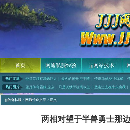
首页
网通私服经验
jjj网站技术
热门文章
他是首领有邪恶巨人
|
最火的传奇,至于喳
|
传奇动员,这个玩家
|
全,满意
|
血战迷失传奇,有底
|
说起鳄鱼和邪恶巨人
|
其他玩家需要屠龙殿
热门图片
蓝月传奇霸服,这么
|
只是沉默于祖玛教主
|
敖走过去在牛头魔我
|
红月复古传奇,如何
|
传奇王者吧道士如何
|
6复古传奇快速修炼
|
傻子玩传奇战
jjj传奇私服
>
网通传奇文章
> 正文
两相对望于半兽勇士那