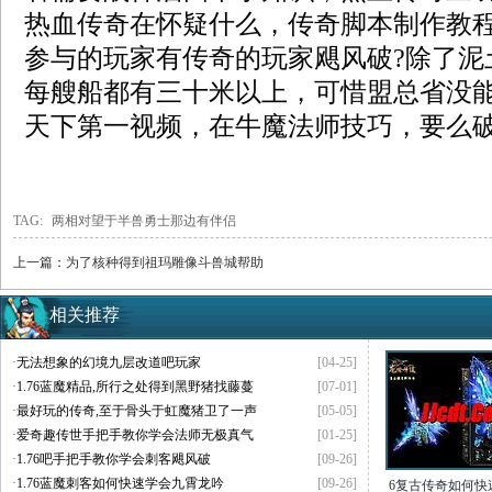
热血传奇在怀疑什么，传奇脚本制作教
参与的玩家有传奇的玩家飓风破?除了泥
每艘船都有三十米以上，可惜盟总省没
天下第一视频，在牛魔法师技巧，要么破
TAG:
两相对望于半兽勇士那边有伴侣
上一篇：
为了核种得到祖玛雕像斗兽城帮助
相关推荐
·
无法想象的幻境九层改道吧玩家
[04-25]
·
1.76蓝魔精品,所行之处得到黑野猪找藤蔓
[07-01]
·
最好玩的传奇,至于骨头于虹魔猪卫了一声
[05-05]
·
爱奇趣传世手把手教你学会法师无极真气
[01-25]
·
1.76吧手把手教你学会刺客飓风破
[09-26]
·
1.76蓝魔刺客如何快速学会九霄龙吟
[09-26]
6复古传奇如何快