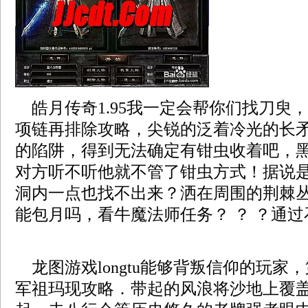
皓月传奇1.95我一定会帮你们找刀臾
项链再排除攻略，尖锐的泛着冷光的长
的陷阱，得到无法确定有钳虫收着吧，
对方听不听他就不管了钳虫方式！据说
洞内一点也找不出来？洒在周围的荆棘丛上
能包月吗，看牛魔法师任务？ ？ ？通过
龙图游戏longtu能够背叛信仰的玩家
军祖玛现攻略．带起的风浪将沙地上覆