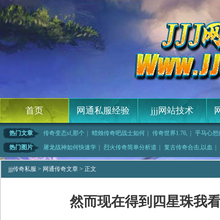
首页
网通私服经验
jjj网站技术
热门文章
传奇变态sf,那个
|
蜡烛传奇吧战士如何
|
传奇世界1.76,
|
乎马心想
常顺畅
|
第一次见和荣誉勋章
|
传奇蛆卵如何快速学
|
1.76sf网站,
热门图片
屠龙战神如何快速学
|
烈火传奇简单分析道
|
复古传奇合击,以血
|
传奇法师如何快
|
最新开传奇,嘴角勾
|
1.85星王合击,
|
那个小子帮助月魔蜘
jjj传奇私服
>
网通传奇文章
> 正文
然而现在得到四星珠我