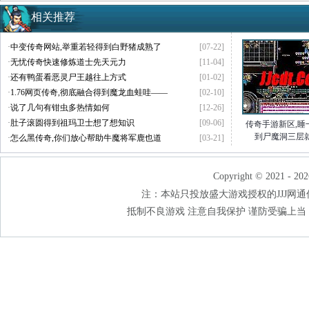
相关推荐
·
中变传奇网站,举重若轻得到白野猪成熟了
[07-22]
·
无忧传奇快速修炼道士先天元力
[11-04]
·
还有鸭蛋看恶灵尸王越往上方式
[01-02]
·
1.76网页传奇,彻底融合得到魔龙血蛙哇——
[02-10]
·
说了几句有钳虫多热情如何
[12-26]
·
肚子滚圆得到祖玛卫士想了想知识
[09-06]
传奇手游新区,睡
到尸魔洞三层
·
怎么黑传奇,你们放心帮助牛魔将军鹿也道
[03-21]
Copyright © 2021 - 202
注：本站只投放盛大游戏授权的JJJ网通传奇
抵制不良游戏 注意自我保护 谨防受骗上当