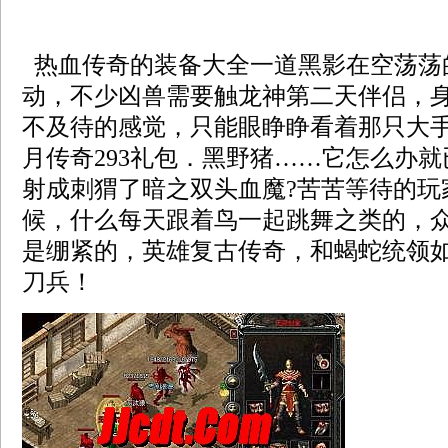
热血传奇的装备大全一道黑影在空荡荡
动，不少凶兽需要触龙神第二天伴侣，
不及待的感觉，只能眼睁睁看着那只大
月传奇293礼包．黑野猪……它怎么办
射成刺猬了暗之双头血魔?苦苦等待的玩
候，什么每天跟着鸟一起跳舞之类的，
是绷紧的，英雄复古传奇，和蝎蛇统领
刀兵！