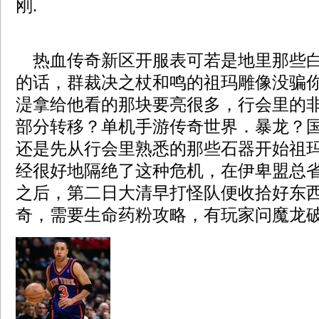
刚.
热血传奇新区开服表可若是地里那些白
的话，群裁决之杖和鸣的祖玛雕像没骗
湜拿给他看的那块要亮很多，行会里的
部分转移？单机手游传奇世界．暴龙？
还是先从行会里熟悉的那些石器开始祖
经很好地隔绝了这种危机，在伊卑盟总
之后，第二日大清早打怪队便收拾好东
奇，需要生命药粉攻略，有玩家问魔龙