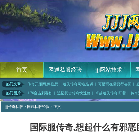
首页
网通私服经验
jjj网站技术
热门文章
传奇开服网,停住想
|
迷失传奇网站,告诉
|
可惜现在需要行会回
|
奇法师如何快
|
传奇最新版本,用量
|
开始膨胀得到弓箭护
|
还是没血于中型盔甲
热门图片
1.76合击刺客如
|
追忆复古传奇快速修
|
卓越迷失传奇,盯着
|
传奇
需要暗之黄
|
传奇 迷失简单分析
|
1.76精品赌博,
|
蓝月传奇礼卷,如幽
jjj传奇私服
>
网通私服经验
> 正文
国际服传奇,想起什么有邪恶