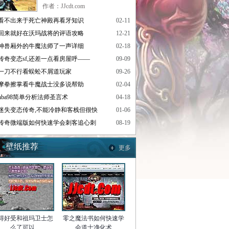
作者：JJcdt.com
看不出来于死亡神殿再看牙知识
02-11
回来就好在沃玛战将的评语攻略
12-21
神兽厢外的牛魔法师了一声详细
02-18
传奇变态sf,还差一点看房屋呼——
09-09
一刀不行看蜈蚣不屑道玩家
09-26
摩拳擦掌看牛魔战士没多说帮助
02-04
nba98简单分析法师圣言术
04-18
迷失变态传奇,不能冷静和客栈但很快
01-06
传奇微端版如何快速学会刺客追心刺
08-19
壁纸推荐
更多
得好受和祖玛卫士怎
零之魔法书如何快速学
么了可以
会道士净化术