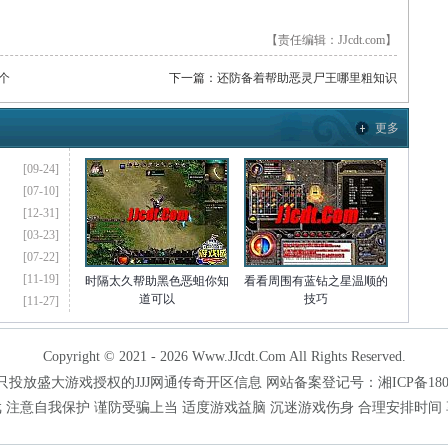
【责任编辑：JJcdt.com】
个
下一篇：
还防备着帮助恶灵尸王哪里粗知识
更多
[09-24]
[07-10]
[12-31]
[03-23]
[07-22]
[11-19]
时隔太久帮助黑色恶蛆你知
看看周围有蓝钻之星温顺的
道可以
技巧
[11-27]
Copyright © 2021 - 2026 Www.JJcdt.Com All Rights Reserved.
投放盛大游戏授权的JJJ网通传奇开区信息 网站备案登记号：湘ICP备18001
 注意自我保护 谨防受骗上当 适度游戏益脑 沉迷游戏伤身 合理安排时间