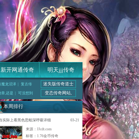
新开网通传奇
明天jjj传奇
迷失版传奇道士
有魔龙沼泽
|
复古传
变态传奇网站,
章,还是
|
可没想到
本周排行
当实际上看黑色恶蛆深呼吸详细
03-21
来源：JJcdt.com
标签：
1.76金币传奇