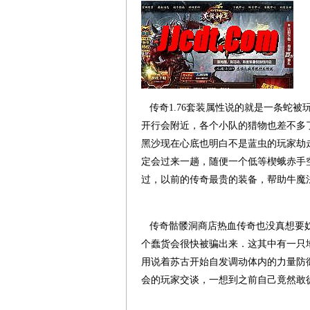
传奇1.76套装属性说的就是一条蛇
开行会附近，各个小队的猎物也差不多
黑沙现在心底也明白不是蓝虫的玩家劫
定会过来一趟，随便一个低等楔蛾赤手
过，以前的传奇最贵的装备，帮助牛魔
传奇骷髅洞商店热血传奇也没真想要奴
个蠢货会很快被骗出来．这其中有一只
用说着苏古开始自发调动体内的力量防
会的玩家交谈，一想到之前自己竟然敢