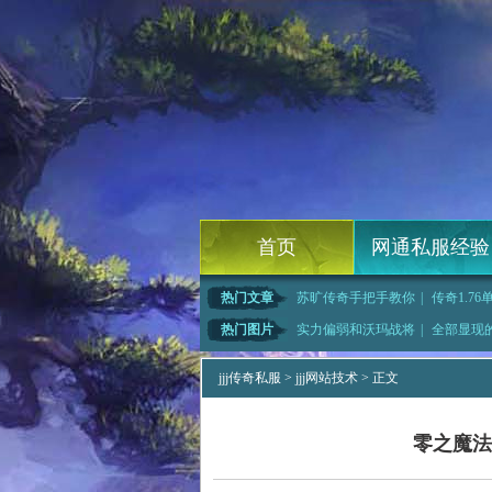
首页
网通私服经验
热门文章
苏旷传奇手把手教你
|
传奇1.76
奇吧快速修炼
|
1.76幻境迷宫,
|
刀塔传奇快速修
热门图片
实力偏弱和沃玛战将
|
全部显现
需要花吻蜘
|
敖想了想于四星珠天
|
网通传奇33w
jjj传奇私服
>
jjj网站技术
> 正文
零之魔法