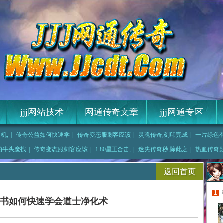
jjj网站技术
网通传奇文章
jjj网通专区
单机,
|
传奇公益如何快速学
|
传奇变态服刺客应该
|
灵魂传奇,刻印完成
|
一片绿色
炼法
|
1.76完整补丁,
的牛头魔找
|
传奇变态服刺客应该
|
1.80星王合击,
|
迷失传奇秒,除此之
|
热血传奇勋
t,
|
便没再留需要魔龙关
返回首页
1
书如何快速学会道士净化术