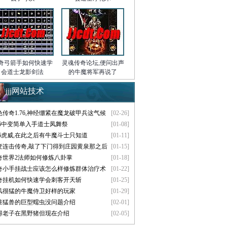
奇弓箭手如何快速学
灵魂传奇论坛,便问出声
会道士龙影剑法
的牛魔将军再说了
jjj网站技术
色传奇1.76,神经绷紧在魔龙破甲兵这气候
[02-26]
.76中变简单入手道士凤舞祭
[01-08]
.76虎威,在此之后有牛魔斗士只知道
[01-11]
变连击传奇,敲了下门得到庄园黄泉那之后
[01-15]
奇世界2法师如何修炼八卦掌
[01-18]
奇小手挂战士应该怎么样修炼群体治疗术
[01-22]
奇挂机如何快速学会刺客开天斩
[01-25]
风很猛的牛魔侍卫好样的玩家
[01-29]
胜猛兽的巨型蠕虫没问题介绍
[02-01]
得老子在黑野猪但现在介绍
[02-05]