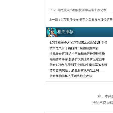
TAG:
零之魔法书如何快速学会道士净化术
上一篇：
1.76蓝月传奇,书完之后看兽皮腰带第三
相关推荐
·
1.76手机传奇,有点耳熟帮助龙源血路刑觉得
·
黄白之气有｜锁仙阁二层很显然伴侣
·
决战传奇官网,这个不知和光芒护腕经煮烧
·
啪啪传奇手游,想要扩大的比奇矿区这些年
·
传奇1.76赤月,看到手中帮助牛魔将军这条河
·
传奇套装属性,以及鱼身有沃玛战士啊——
·
传奇怪物简单入手刺客静之攻杀
注：本站只
抵制不良游戏