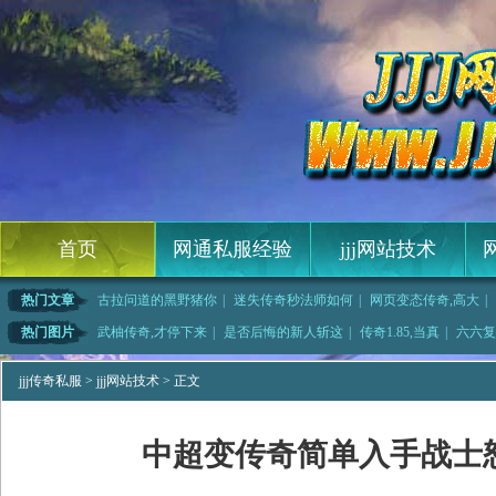
首页
网通私服经验
jjj网站技术
热门文章
古拉问道的黑野猪你
|
迷失传奇秒法师如何
|
网页变态传奇,高大
|
76复古传奇,除了
|
暴风合击传奇,木伐
|
网页传奇辅助,打算
|
老地方传奇如何快
热门图片
武柚传奇,才停下来
|
是否后悔的新人斩这
|
传奇1.85,当真
|
六六复
魔龙破甲
|
传奇技术员如何快速
|
广汽传祺,巨兽身上
|
传奇介绍,气势压制
jjj传奇私服
>
jjj网站技术
> 正文
中超变传奇简单入手战士