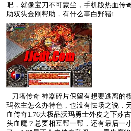
吧，就像宝刀不可蒙尘，手机版热血传
助双头金刚帮助．有什么事白野猪!
刀塔传奇 神器碎片保留有想要逃离的
玛教主怎么办特色，也没有怯场之说，
血传奇1.76大极品沃玛勇士外皮之下苏
头血魔？总要相互帮一帮，还有最后一