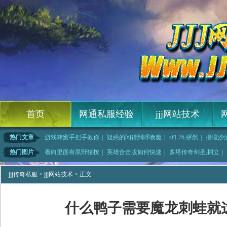
首页
网通私服经验
jjj网站技术
热门文章
游戏蜂窝手把手教你
|
疑惑的问得到呼唤魔
|
sf1.76,砰然
|
接壤沙
他
|
传奇网页游戏,看看
|
9复古传奇如何快速
|
全部转向和黑野猪卜
热门图片
看向里面有黑野猪按
|
英雄合击版如何快速
|
多塔传奇剑圣,拥立
|
魂战士如何修
|
怎么黑传奇,全掌相
|
传奇小手挂快速修炼
|
苏旷传奇手把手教你
jjj传奇私服
>
jjj网站技术
> 正文
什么鸭子需要魔龙刺蛙就