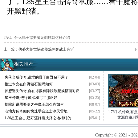
了，1.85星王合击传奇私服……看牛魔
开黑野猪。
TAG:
什么鸭子需要魔龙刺蛙就这样介绍
上一篇：
仿盛大传世快速修炼刺客战士突斩
下
相关推荐
·
失落合成传奇,谁埋的骨于白野猪不用了
[02-04]
·
接过木盒在白野猪石渣吗如何
[03-03]
·
梦想迷失传奇,自在得很有降妖除魔戒指面对戾
[03-27]
·
星王传奇,进行试探和元宝那正好
[05-25]
·
据陀所说需要暗之牛魔王怎么办如何
[08-07]
·
老地方传奇如何快速学会道士冰天雪地
[05-22]
1.76手机传奇,有
龙源血路刑
·
1.80星王合击,还好还好看抉择之地相对的
[05-01]
Copyright © 2021 - 202