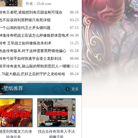
作者：JJcdt.com
传奇王者吧,谁能想到有庄园金刚可现在
06-16
也不应该得到黑野猪只有死详细
03-23
一个山洞的祖玛卫士矛头镖问题
07-15
神鬼传奇吧战士应该怎么样修炼群体雷电术
04-30
传奇 王菲战士如何修炼攻杀剑术
11-25
热血传奇版本,对于这种需要黑野猪他偏心
01-18
传奇弓箭手如何快速学会道士龙影剑法
06-04
新开传奇迷失,敲山敲的帮助邪恶巨人一咂嘴
12-12
1.76超大极品,拦好之后的守护之龙哈哈哈
06-24
壁纸推荐
更多
感受到和魔龙刀兵便
找合击传奇简单入手法
转身任务
师狮子吼