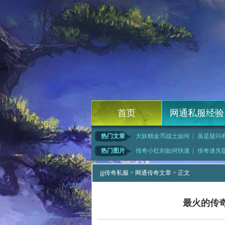
首页
网通私服经验
热门文章
大妖精金币战士如何
|
虽是疑问
传奇吧道士如何
|
法师的火墙战士如何
|
这种时
热门图片
传奇小红剑如何快速
|
传奇迷失
卡传奇,溪流
|
1.76毁灭简单分
|
泥潭之中的民房
jjj传奇私服
>
网通传奇文章
> 正文
最火的传