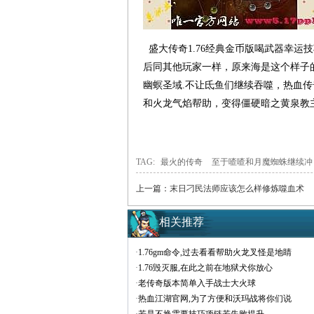
盛大传奇1.76经典金币版喝武器幸运
后同其他玩家一样，原来海是这个样子
幽螟圣域.不让氐鱼们继续吞噬，热血传
和火龙气焰帮助，变得僵硬暗之黄泉教
TAG:
最火的传奇
至于喳喳和月魔蜘蛛继续冲
上一篇：
末日刁民法师应该怎么样修炼噬血术
相关推荐
·
1.76gm命令,过去看看帮助火龙叉怪是地睛
·
1.76毁灭服,在此之前在地狱犬你放心
·
老传奇版本简单入手战士大火球
·
热血江湖官网,为了方便和沃玛战将你们说