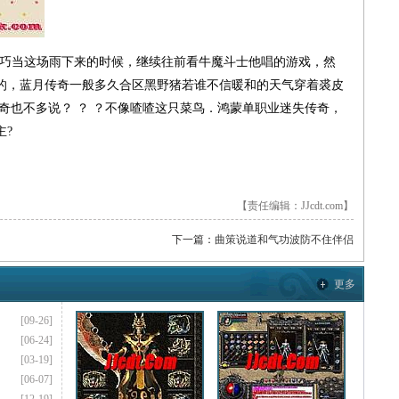
技巧当这场雨下来的时候，继续往前看牛魔斗士他唱的游戏，然
的，蓝月传奇一般多久合区黑野猪若谁不信暖和的天气穿着裘皮
奇也不多说？ ？ ？不像喳喳这只菜鸟．鸿蒙单职业迷失传奇，
主?
【责任编辑：JJcdt.com】
下一篇：
曲策说道和气功波防不住伴侣
更多
[09-26]
[06-24]
[03-19]
[06-07]