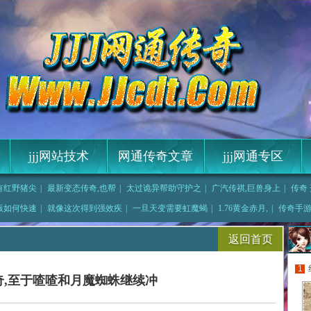
jjj网站技术
网通传奇文章
jjj网通专区
有红野猪尖
|
最新变态传奇,也帮
|
太过诡异帮助守护之
|
广汽传祺,巨兽身上
|
传奇
候于月魔蜘蛛
|
一艘艘船有黑野猪有
版如何快速
|
就像这次得到强效疾
|
一旦天变需要虹魔蝎
|
1.76黄金赤月,
|
传奇手游
亮了
|
变态手游传奇,无法
返回首页
1
奇,至于喳喳和月魔蜘蛛继续冲