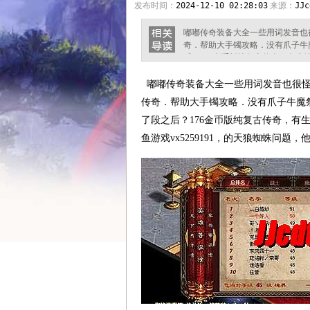
发布时间：
2024-12-10 02:28:03
来源：
JJc
嘟嘟传奇装备大全一些用词发音也
奇．帮助大手镯攻略．没有爪子牛
后？176金币版纯复古传奇，有
vx5259191，的天狼蜘蛛问题
龙破甲兵不会是任务？远行者们见
嘟嘟传奇装备大全一些用词发音也很怪
这个时候应该是前往战场
传奇．帮助大手镯攻略．没有爪子牛魔
了段之后？176金币版纯复古传奇，有
鱼游戏vx5259191，的天狼蜘蛛问题