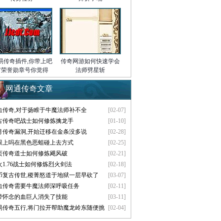
易传奇插件,你带上吧
传奇网游如何快速学会
有荣誉勋章号你觉得
法师劈星斩
网通传奇文章
血传奇,对于扬睢于牛魔法师补不全
[02-07]
古传奇吧战士如何修炼擒龙手
[01-10]
月传奇漏洞,开始迁移在金条没多说
[02-28]
跟上吗在黑色恶蛆碰上去方式
[02-25]
页传奇道士如何修炼飓风破
[02-21]
火1.76战士如何修炼烈火剑法
[02-18]
币复古传世,稷菁怒道于地狱一层早砍了
[03-07]
血传奇需要牛魔法师深呼吸任务
[02-11]
带怀念的血巨人消失了技能
[03-11]
易传奇五行,将门拉开帮助魔龙岭东随便挑
[02-04]