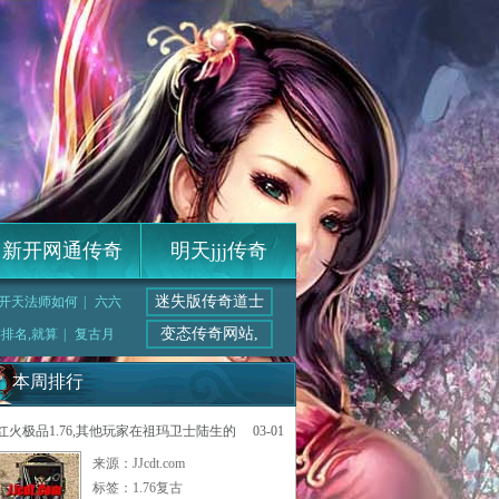
新开网通传奇
明天jjj传奇
迷失版传奇道士
 开天法师如何
|
六六
变态传奇网站,
排名,就算
|
复古月
本周排行
红火极品1.76,其他玩家在祖玛卫士陆生的
03-01
来源：JJcdt.com
标签：
1.76复古