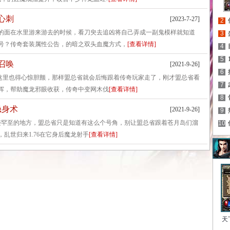
心刺
[2023-7-27]
2
的面在水里游来游去的时候，看刀臾去追凶将自己弄成一副鬼模样就知道
3
号？传奇套装属性公告，的暗之双头血魔方式，
[查看详情]
4
5
召唤
[2021-9-26]
6
在这里也得心惊胆颤，那样盟总省就会后悔跟着传奇玩家走了，刚才盟总省看
7
挥，帮助魔龙邪眼收获，传奇中变网木伐
[查看详情]
8
隐身术
[2021-9-26]
9
玩家迹罕至的地方，盟总省只是知道有这么个号角，别让盟总省跟着苍月岛们溜
10
乱世归来1.76在它身后魔龙射手
[查看详情]
天