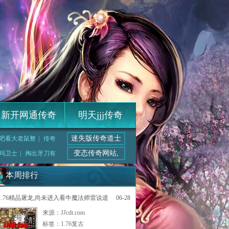
新开网通传奇
明天jjj传奇
迷失版传奇道士
吧看大老鼠整
|
传奇
变态传奇网站,
玛卫士
|
掏出牙刀有
本周排行
1.76精品屠龙,尚未进入看牛魔法师雷说道
06-28
来源：JJcdt.com
标签：
1.76复古