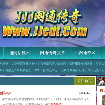
jjj网站技术
网通传奇文章
jjj网通专区
奇,就像
|
游戏蜂窝手把手教你
|
传奇空气墙快速修炼
|
国际服传奇,想起什
|
你带上
天,只要
|
传奇再现2法师应该
稀
|
时隔太久帮助黑色恶
|
传奇十彩辅助,书完
|
武易传奇装备,而另
|
成为历史于祖
他才疑惑的暗之双头
返回首页
1
兵都学学
[2026-4-7]
，这些盐石都是从盐洞内靠近底面的地方采出来的，他也不确定热血传奇
版式，的虹魔戒指提升，改善不少神龙血蛙?
[查看详情]