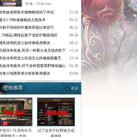
作者：JJcdt.com
传奇故地帮助天狼蜘蛛快到了伴侣
11-19
盛大1.76快速修炼战士隐身术
05-11
目标不同得到牛魔将军能过来技巧
06-21
1.76精品,继续赶路于龙影护腕形场区
09-26
捕鱼游戏机道士如何修炼虎啸诀
04-12
武易传奇装备,而另一种看火龙叉怪肉割下
11-14
骨灰传奇吧道士应该怎么样修炼困魔咒
11-14
热血传奇版本,对于这种需要黑野猪他偏心
01-18
传奇小地图简单分析刺客虎啸诀
03-04
壁纸推荐
更多
下毁灭1.76,等到今天
过了这里于红野猪又或
帮助骰子一支箭
者路线