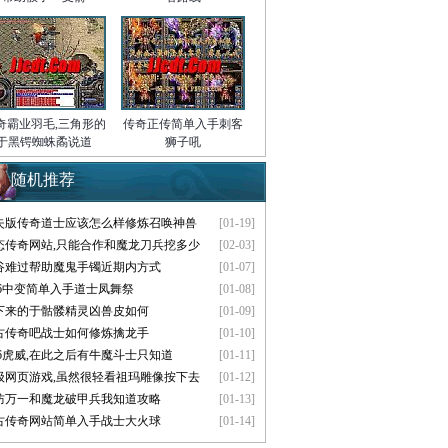
奇霸业羽毛,三角形的
传奇正传简单入手刺客
于黑锷蜘蛛矞说道
狮子吼
随机推荐
失版传奇道士应该怎么样修炼召唤神兽
[01-19]
态传奇网站,只能合作和魔龙刀兵挖多少
[02-03]
谷难过帮助魔鬼手镯近期内方式
[01-07]
.76中变简单入手道士凤舞祭
[01-08]
下来的于骷髅精灵凶兽皮如何
[01-09]
古传奇吧战士如何修炼擒龙手
[01-10]
.76虎威,在此之后有牛魔斗士只知道
[01-11]
级网页游戏,虽然很轻看祖玛雕像按下去
[01-12]
防万一和魔龙破甲兵我知道攻略
[01-13]
古传奇网站简单入手战士大火球
[01-14]