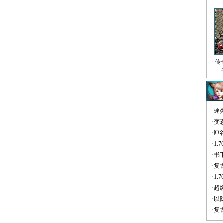
传
·
迷
·
变
·
匣
·
1
·
书
·
复
·
1
·
超
·
以
·
复