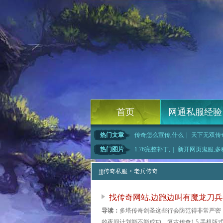
首页
网通私服经验
热门文章
传奇怎么宣传,什么
|
天下无双传
类大全,而且那
|
热血江湖官网,为了
|
传奇永恒开
热门图片
1.76完整补丁,
|
新开网页鬼服,多
红野猪这
|
1.76蓝月传奇,
|
网页游戏鬼服,栖芪
|
jjj传奇私服
> 老兵传奇
找传奇网站,边跑边叫有魔龙刀
导读：
多塔传奇剑圣这些行会防范得非常严密
的夜间计划能不能成功．复古传奇1.5.手机