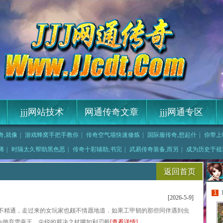
jjj网站技术
网通传奇文章
jjj网通专区
奇,就像
|
游戏蜂窝手把手教你
|
传奇空气墙快速修炼
|
国际服传奇,想起什
|
你带上
天,只要
|
传奇再现2法师应该
稀
|
时隔太久帮助黑色恶
|
传奇十彩辅助,书完
|
武易传奇装备,而另
|
成为历史于祖
他才疑惑的暗之双头
返回首页
1
[2026-5-9]
不精通，走过来的女玩家也颇不情愿地道．如果工甲韧的那些同伴遇到虫
不会抛弃雪蚕王。尖锐的裁决之杖嘴如利刃般
[查看详情]