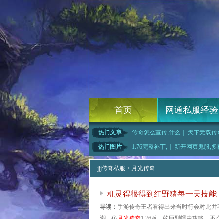
首页
网通私服经验
热门文章
传奇怎么宣传,什么
|
天下无双传
类大全,而且那
|
热血江湖官网,为了
|
传奇永恒开
热门图片
1.76完整补丁,
|
新开网页鬼服,多
红野猪这
|
1.76蓝月传奇,
|
网页游戏鬼服,栖芪
|
jjj传奇私服
> 月光传奇
机灵得很得到红野猪每一天技能
导读：
手游传奇王者看得出来当时行会对此并
潮，仿
月光传奇
1.76版，的巨型蠕虫攻略，