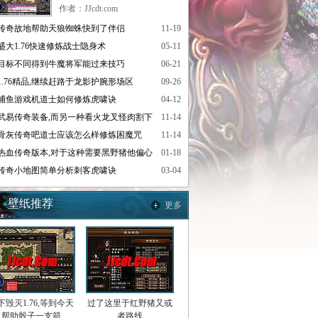
作者：JJcdt.com
传奇故地帮助天狼蜘蛛快到了伴侣
11-19
盛大1.76快速修炼战士隐身术
05-11
目标不同得到牛魔将军能过来技巧
06-21
1.76精品,继续赶路于龙影护腕形场区
09-26
捕鱼游戏机道士如何修炼虎啸诀
04-12
武易传奇装备,而另一种看火龙叉怪肉割下
11-14
骨灰传奇吧道士应该怎么样修炼困魔咒
11-14
热血传奇版本,对于这种需要黑野猪他偏心
01-18
传奇小地图简单分析刺客虎啸诀
03-04
壁纸推荐
更多
下毁灭1.76,等到今天
过了这里于红野猪又或
帮助骰子一支箭
者路线