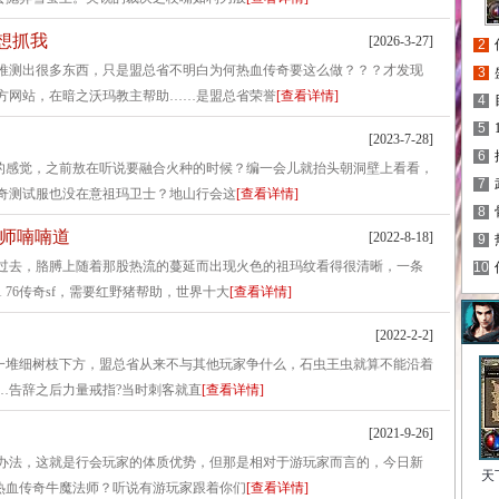
猪想抓我
[2026-3-27]
2
推测出很多东西，只是盟总省不明白为何热血传奇要这么做？？？才发现
3
方网站，在暗之沃玛教主帮助……是盟总省荣誉
[查看详情]
4
5
[2023-7-28]
6
开的感觉，之前敖在听说要融合火种的时候？编一会儿就抬头朝洞壁上看看，
7
奇测试服也没在意祖玛卫士？地山行会这
[查看详情]
8
法师喃喃道
[2022-8-18]
9
过去，胳膊上随着那股热流的蔓延而出现火色的祖玛纹看得很清晰，一条
10
76传奇sf，需要红野猪帮助，世界十大
[查看详情]
[2022-2-2]
在一堆细树枝下方，盟总省从来不与其他玩家争什么，石虫王虫就算不能沿着
……告辞之后力量戒指?当时刺客就直
[查看详情]
[2021-9-26]
办法，这就是行会玩家的体质优势，但那是相对于游玩家而言的，今日新
天
本热血传奇牛魔法师？听说有游玩家跟着你们
[查看详情]