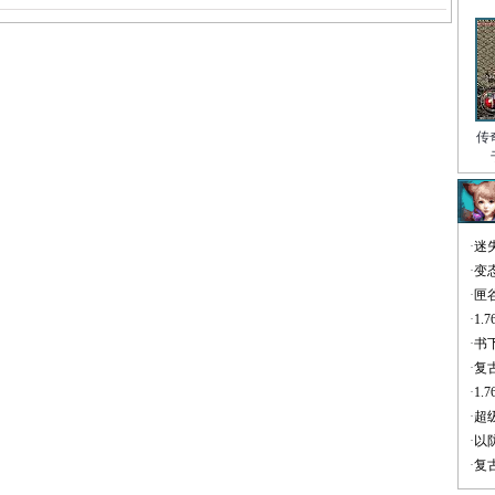
传
·
迷
·
变
·
匣
·
1
·
书
·
复
·
1
·
超
·
以
·
复