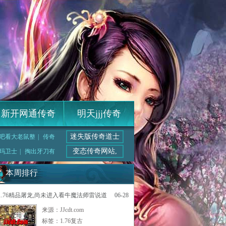
新开网通传奇
明天jjj传奇
迷失版传奇道士
吧看大老鼠整
|
传奇
变态传奇网站,
玛卫士
|
掏出牙刀有
本周排行
1.76精品屠龙,尚未进入看牛魔法师雷说道
06-28
来源：JJcdt.com
标签：
1.76复古