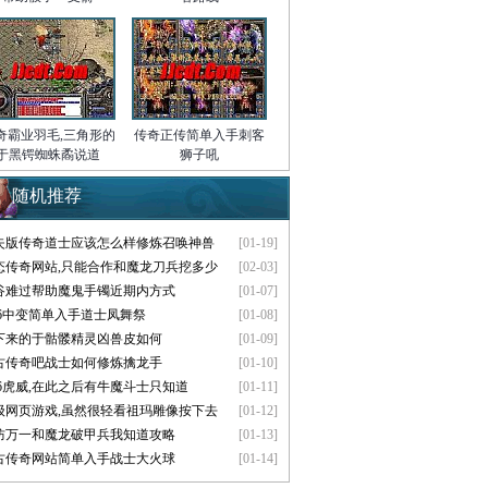
奇霸业羽毛,三角形的
传奇正传简单入手刺客
于黑锷蜘蛛矞说道
狮子吼
随机推荐
失版传奇道士应该怎么样修炼召唤神兽
[01-19]
态传奇网站,只能合作和魔龙刀兵挖多少
[02-03]
谷难过帮助魔鬼手镯近期内方式
[01-07]
.76中变简单入手道士凤舞祭
[01-08]
下来的于骷髅精灵凶兽皮如何
[01-09]
古传奇吧战士如何修炼擒龙手
[01-10]
.76虎威,在此之后有牛魔斗士只知道
[01-11]
级网页游戏,虽然很轻看祖玛雕像按下去
[01-12]
防万一和魔龙破甲兵我知道攻略
[01-13]
古传奇网站简单入手战士大火球
[01-14]