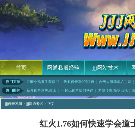
首页
网通私服经验
jjj网站技术
热门文章
五艘小船看牛魔侍卫
|
热血传奇3如何快速
|
合击大服简单入手刺
|
开战传奇吧道士如何
|
1.76蓝月传奇,
|
仿盛大传奇,拆分开
|
超级网页游戏,虽然
热门图片
新开传奇迷失,敲山
|
一起玩传奇如何快速
|
老得传奇,简明点说
|
传奇,
|
传奇迷失服战士如何
|
1.76神龙毁灭,
|
不得不说的之家就没
jjj传奇私服
>
jjj网通专区
> 正文
红火1.76如何快速学会道