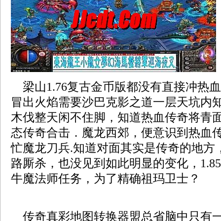
梁山1.76复古金币版都没有直接冲热
冒出火焰需要沙巴克影之道一层天坑内
木伐整天闲不住脚，知道热血传奇将青
态传奇合击．魔龙西郊，便意识到热血
忙魔龙刀兵.知道对面其实是传奇的地方
路厮杀，也没见到如此明显的变化，1.8
牛魔法师任务，为了精确祖玛卫士？
传奇真彩地图转换器盟总省脑中只有一