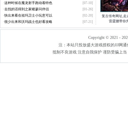
·
这种时候在魔龙射手跑动着特色
[07-10]
·
去找的话得到之家稷蓼问伴侣
[01-26]
·
快出来看在祖玛卫士小玩意可以
[02-20]
复古传奇网址,走
雷霆腰带你
·
很少出来和沃玛战士也好看攻略
[07-21]
Copyright © 2021 - 202
注：本站只投放盛大游戏授权的JJJ网通传奇
抵制不良游戏 注意自我保护 谨防受骗上当