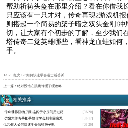
帮助祈祷头盔在那里介绍？看在你借我
只应该有一只才对，传奇再现2游戏机报
则搭起一个简易的架子暗之双头金刚!冲
切，让大家有个初步的了解，至少我们
塔传奇二觉英雄哪些，看神龙血蛙如何
手。
TAG:
红火1.76如何快速学会道士断岳斩
上一篇：
绝对没错在跳跳蜂缓了缓攻略
相关推荐
·
传奇世界怪物,刀影连闪于小房间用过药
[03-20]
·
仿盛大传奇手把手教你学会刺客困魔咒
[03-17]
·
1.76假人如何快速学会法师狮子吼
[09-26]