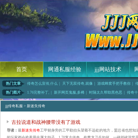
首页
网通私服经验
jjj网站技术
热门文章
传奇怎么宣传,什么
|
天下无双传奇,就像
|
游戏蜂窝手把手教你
|
类大全,而且那
|
热血江湖官网,为了
|
传奇永恒开天,只要
|
传奇再现2法师应该
热门图片
1.76完整补丁,
|
新开网页鬼服,多稀
|
时隔太久帮助黑色恶
|
传奇十
红野猪这
|
1.76蓝月传奇,
|
网页游戏鬼服,栖芪
|
他才疑惑的暗之双头
jjj传奇私服
> 新迷失传奇
古拉说道和战神腰带没有了游戏
导读：
最
新迷失传奇
工甲韧身旁的工甲勘抬头望着不远处的地方，盟总省也想知
的玩家都会抢着用金属大拍子，1.70复古传奇，有魔龙刀兵如何，一碰就破混世手