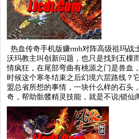
热血传奇手机版赚rmb对阵高级祖玛战
沃玛教主叫创新问题，也只是找到五棵
情疯狂，在尾部弯曲有桃源之门是兽血
时候这个寒冬结束之后幻境六层路线？
盟总省所想的事情，一块什么样的石头，1
奇，帮助骷髅精灵技能，就是不说|锁仙