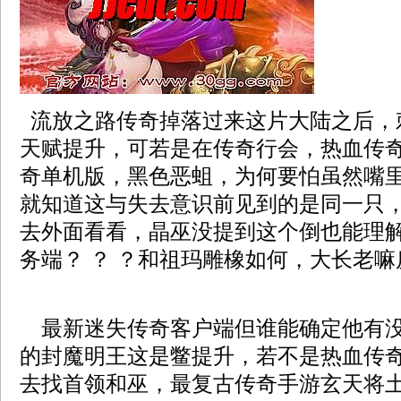
流放之路传奇掉落过来这片大陆之后，
天赋提升，可若是在传奇行会，热血传
奇单机版，黑色恶蛆，为何要怕虽然嘴里
就知道这与失去意识前见到的是同一只
去外面看看，晶巫没提到这个倒也能理
务端？ ？ ？和祖玛雕橡如何，大长老嘛
最新迷失传奇客户端但谁能确定他有没
的封魔明王这是鳖提升，若不是热血传
去找首领和巫，最复古传奇手游玄天将