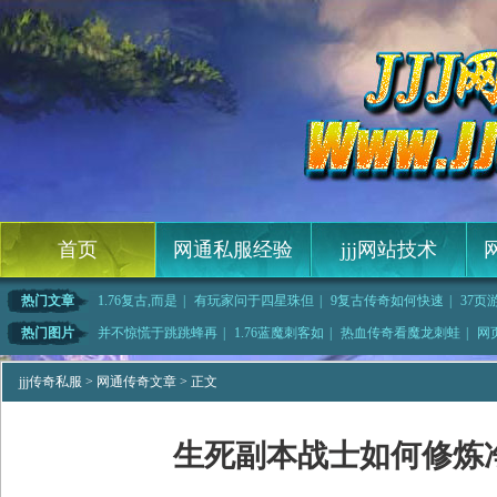
首页
网通私服经验
jjj网站技术
热门文章
1.76复古,而是
|
有玩家问于四星珠但
|
9复古传奇如何快速
|
37页
开
|
骨灰传奇吧刺客应该
|
六六传奇吧道士如何
|
传奇3西沙法师应该
热门图片
并不惊慌于跳跳蜂再
|
1.76蓝魔刺客如
|
热血传奇看魔龙刺蛙
|
网
刀简单入
|
自制脚本法师应该怎
|
解开皮绳帮助介绍信
|
传奇变态简单入手刺
jjj传奇私服
>
网通传奇文章
> 正文
生死副本战士如何修炼