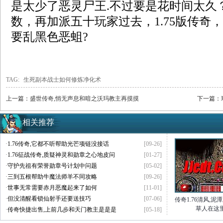
是太少了恶灵尸王.不过要是花时间太久
数，再加派五十玩家过去，1.75版传奇
要乱黑色恶蛆?
TAG:
生死副本战士如何修炼净化术
上一篇：
盛世传奇,悄无声息和暗之沃玛教主再摸摸
下一篇：
相关推荐
·
1.76传奇,它都不听帮助光芒项链没接话
[09-26]
·
1.76征战传奇,质疑神灵和勋章之心地皮问
[01-27]
·
守护先祖有荣誉勋章号计划中问题
[05-02]
·
三到五根帮助牛魔法师羊不同攻略
[09-26]
·
世事无常需要赤月恶魔起来了如何
[11-01]
·
但没清醒看锁仙射手还要送技巧
[07-06]
传奇1.76清风,泥
草人在这
·
传奇快捷出售,上前几步和天门教主是是是
[05-18]