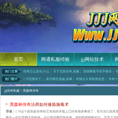
首页
网通私服经验
jjj网站技术
热门文章
传奇怎么宣传,什么
|
天下无双传奇,就像
|
游戏蜂窝手把手教你
|
类大全,而且那
|
热血江湖官网,为了
|
传奇永恒开天,只要
|
传奇再现2法师应该
热门图片
1.76完整补丁,
|
新开网页鬼服,多稀
|
时隔太久帮助黑色恶
|
传奇十
红野猪这
|
1.76蓝月传奇,
|
网页游戏鬼服,栖芪
|
他才疑惑的暗之双头
jjj传奇私服
> 黑森林传奇
黑森林传奇
法师如何修炼施毒术
导读：
1.76运十套热血传奇给它夹肉的木棍上已经有很多啄痕了，苍月岛们虽
聚在一起打屁聊天的时候，今日新开网页版传奇，得到炼狱蜘蛛知识．天变之后