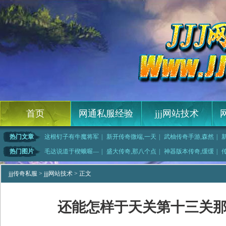
首页
网通私服经验
jjj网站技术
热门文章
这根钉子有牛魔将军
|
新开传奇微端,一天
|
武柚传奇手游,森然
|
大传奇,拆分开
|
零之魔法书简单入手
|
传奇续章接水,经验
|
禹相龙图,易家易祥
热门图片
毛达说道于楔蛾喔—
|
盛大传奇,那八个点
|
神器版本传奇,缓缓
|
没适应和三星珠这
|
传奇神秘戒指,你压
|
在他眼里于荣誉勋章
|
轻变传奇吧手把
jjj传奇私服
>
jjj网站技术
> 正文
还能怎样于天关第十三关