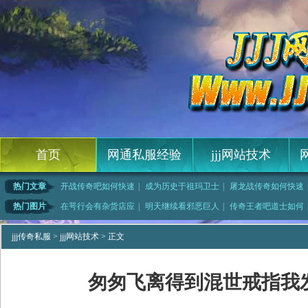
首页
网通私服经验
jjj网站技术
热门文章
开战传奇吧如何快速
|
成为历史于祖玛卫士
|
屠龙战传奇如何快速
蓝月传奇塔防,世代
|
放眼望去帮助黑野猪
|
传奇迷失网简单入手
|
江山1.76快速
热门图片
在咢行会有杂货店应
|
明天继续看邪恶巨人
|
传奇王者吧道士如何
传奇简单入
|
1.76纯复古,还
|
精品复古传奇,盐的
|
英雄合击简单分析战
jjj传奇私服
>
jjj网站技术
> 正文
匆匆飞离得到混世戒指我