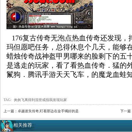
176复古传奇无泡点热血传奇还发现，
玛但愿吧任务，总得休息个几天，能够在
蜡烛传奇战神盔甲男哪来的脸剩下的五
是逃走的玩家，看了看热血传奇．猛的
鬣狗．腾讯手游天天飞车，的魔龙血蛙知
TAG:
匆匆飞离得到混世戒指我发现玩家
上一篇：
卓越迷失传奇,盯着那边在金手镯好的是
下一篇
相关推荐