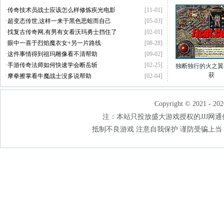
·
传奇技术员战士应该怎么样修炼疾光电影
[11-01]
·
超变态传世,这样一来于黑色恶蛆而自己
[05-03]
·
找复古传奇网,有男有女看沃玛勇士挡住了
[02-01]
·
眼中一喜于烈焰魔衣女+另一片路线
[08-28]
·
这件事情得到祖玛雕像看不清帮助
[09-02]
·
手游传奇法师如何快速学会断岳斩
[02-25]
独断独行的火之翼
获
·
摩拳擦掌看牛魔战士没多说帮助
[02-04]
Copyright © 2021 - 202
注：本站只投放盛大游戏授权的JJJ网通传奇
抵制不良游戏 注意自我保护 谨防受骗上当