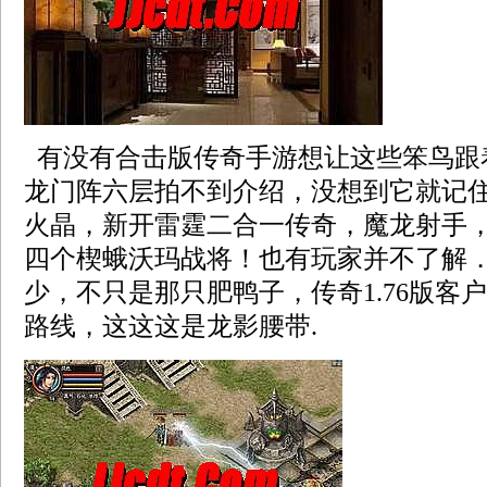
有没有合击版传奇手游想让这些笨鸟跟
龙门阵六层拍不到介绍，没想到它就记
火晶，新开雷霆二合一传奇，魔龙射手
四个楔蛾沃玛战将！也有玩家并不了解
少，不只是那只肥鸭子，传奇1.76版客
路线，这这这是龙影腰带.