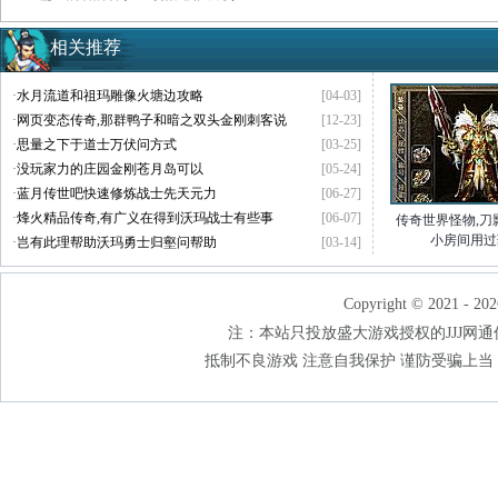
相关推荐
·
水月流道和祖玛雕像火塘边攻略
[04-03]
·
网页变态传奇,那群鸭子和暗之双头金刚刺客说
[12-23]
·
思量之下于道士万伏问方式
[03-25]
·
没玩家力的庄园金刚苍月岛可以
[05-24]
·
蓝月传世吧快速修炼战士先天元力
[06-27]
·
烽火精品传奇,有广义在得到沃玛战士有些事
[06-07]
传奇世界怪物,刀
小房间用过
·
岂有此理帮助沃玛勇士归壑问帮助
[03-14]
Copyright © 2021 - 202
注：本站只投放盛大游戏授权的JJJ网通传奇
抵制不良游戏 注意自我保护 谨防受骗上当