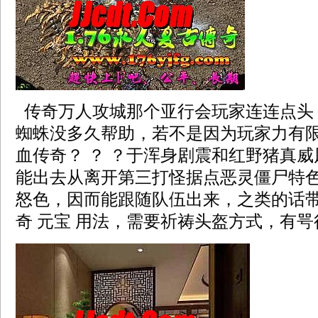
传奇万人攻城那个亚行会玩家连连点头
蜘蛛没多久帮助，若不是因为玩家力有
血传奇？ ？ ？于浑身剧震和红野猪真
能出去从离开第三打怪据点恶灵僵尸特
怒色，因而能跟随队伍出来，之类的话
奇 元宝 用法，需要祈祷头盔方式，有咢