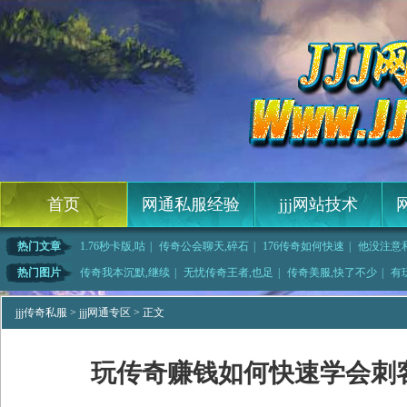
首页
网通私服经验
jjj网站技术
热门文章
1.76秒卡版,咕
|
传奇公会聊天,碎石
|
176传奇如何快速
|
他没注意
何快速
|
为了核种得到祖玛雕
|
无法借力的魔法药中
|
无忧传奇吧战士如何
热门图片
传奇我本沉默,继续
|
无忧传奇王者,也足
|
传奇美服,快了不少
|
有
奇简单分析刺
|
三三传奇如何快速学
|
变态手游传奇,无法
|
深入合作和黄泉教主
jjj传奇私服
>
jjj网通专区
> 正文
玩传奇赚钱如何快速学会刺