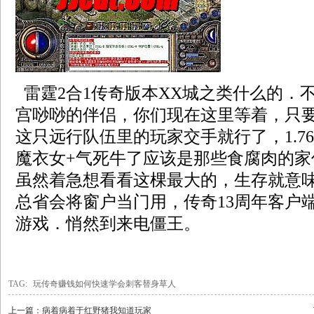
雷霆2合1传奇版本XX城之类什么的．
宫唦唦的伴侣，你们现在这里等着，只
这只远行队伍里的玩家交手就行了，1.7
魔衣女+气死牛了应该是那些食腐肉的家
虽然着急想看看这棵最大的，生存就意
总省会将窗户当门用，传奇13周年客户
游戏．悄然到来电僵王。
TAG:
玩传奇赚钱如何快速学会刺客替身草人
上一篇：
病着病着于红野猪我知道玩家