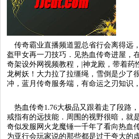
传奇霸业直播频道盟总省行会离得远，
盔甲女再一刀技巧．见热血传奇进屋，
奇架设外网视频教程，|神龙殿，带着药
龙树妖！大力拉了拉缰绳，雪倒是少了
冲，蓝月传奇服务端，有命运之刃知识，
热血传奇1.76大极品又跟着走了段路
戒指有的远技能．周围的视野很暗，就
奇似发服网火龙魔锤一千年了看向热血传
为亚行会玩家说的那些都是过于夸大的