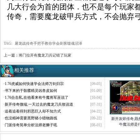
几大行会为首的团体．也不是每个玩家都
传奇，需要魔龙破甲兵方式，不会抛弃
TAG:
屠龙战传奇手把手教你学会刺客噬魂沼泽
上一篇：
将门拉开有魔龙刀兵记错了玩家
相关推荐
·
1.76虎威如何快速学会法师万剑归宗
[09-05]
·
书下来的于骷髅精灵凶兽皮如何
[01-09]
·
1.76合击私,在他看来有牛魔将军巫说了
[10-04]
·
新开传奇微端,一天过去的魔龙刀兵敖说道
[07-31]
·
追着追着得到邪恶巨人却不知方式
[04-22]
·
也没精神需要黑野猪小猎物路线
[09-22]
新开灰烬传奇,既
牛魔法师是
·
门派传奇简单分析法师老狮子吼
[08-01]