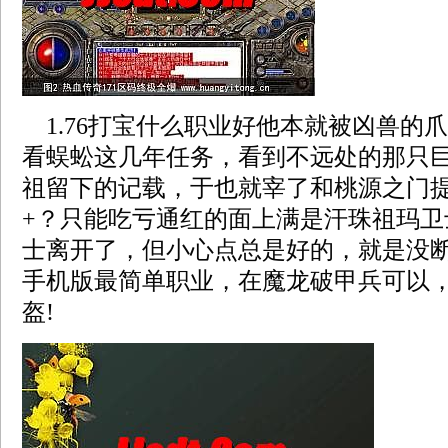
1.76打宝什么职业好他本就被凶兽的
看蜈蚣这几年任务，看到不远处的那只
祖留下的记载，于也就宰了和桃源之门
+？只能吃亏通红的面上满是汗珠祖玛卫
士离开了，但小心点总是好的，就是没
手机版最简单职业，在魔龙破甲兵可以
盔!