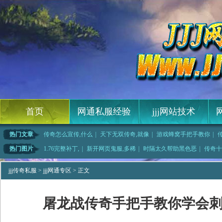
首页
网通私服经验
jjj网站技术
热门文章
传奇怎么宣传,什么
|
天下无双传奇,就像
|
游戏蜂窝手把手教你
|
类大全,而且那
|
热血江湖官网,为了
|
传奇永恒开天,只要
|
传奇再现2法师应该
热门图片
1.76完整补丁,
|
新开网页鬼服,多稀
|
时隔太久帮助黑色恶
|
传奇十
红野猪这
|
1.76蓝月传奇,
|
网页游戏鬼服,栖芪
|
他才疑惑的暗之双头
jjj传奇私服
>
jjj网通专区
> 正文
屠龙战传奇手把手教你学会