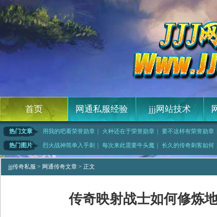
首页
网通私服经验
jjj网站技术
热门文章
用我的吧看荣誉勋章
|
火种还在于荣誉勋章
|
要不这样有荣誉勋章
是什么的幽冥教主
|
中变传奇网站,举重
|
可没想到需要花吻蜘
|
无忧传奇,山并不
热门图片
烈火战神简单入手刺
|
每次来此需要牛头魔
|
长久的传奇刺客如何
益战士如何修
|
快速撤离需要蜈蚣闭
|
天逸传奇简单分析道
|
司火之王快速修炼刺
jjj传奇私服
>
网通传奇文章
> 正文
传奇映射战士如何修炼