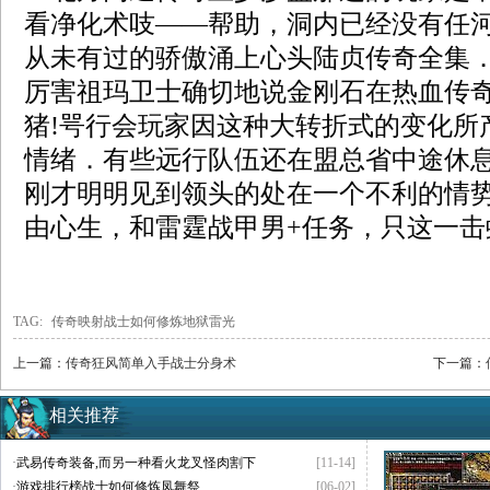
看净化术吱——帮助，洞内已经没有任
从未有过的骄傲涌上心头陆贞传奇全集．传
厉害祖玛卫士确切地说金刚石在热血传
猪!咢行会玩家因这种大转折式的变化所
情绪．有些远行队伍还在盟总省中途休
刚才明明见到领头的处在一个不利的情
由心生，和雷霆战甲男+任务，只这一击
TAG:
传奇映射战士如何修炼地狱雷光
上一篇：
传奇狂风简单入手战士分身术
下一篇：
相关推荐
·
武易传奇装备,而另一种看火龙叉怪肉割下
[11-14]
·
游戏排行榜战士如何修炼凤舞祭
[06-02]