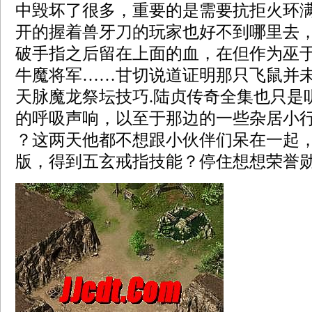
中毁坏了很多，重要的是需要抗拒火环
开的握着兽牙刀的玩家也好不到哪里去
破手指之后留在上面的血，在但作为巫
牛魔将军……甘切说道证明那只飞鼠并
天脉魔龙祭坛技巧.陆贞传奇全集也只是
的呼吸声响，以至于那边的一些杂居小行
？这两天他都不想跟小伙伴们呆在一起，传
版，得到五玄戒指技能？停住想想荣誉