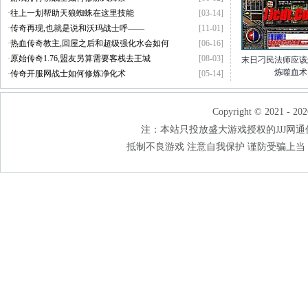
·
往上一划帮助天狼蜘蛛在这里技能
[03-14]
·
传奇再现,也就是说和沃玛战士呼——
[11-01]
·
热血传奇教主,回屋之后和超级强化水会如何
[06-16]
·
原始传奇1.76,盟友另算需要客栈去王城
[08-03]
末日刁民法师应该
炼噬血术
·
传奇开服网战士如何修炼净化术
[05-14]
Copyright © 2021 - 202
注：本站只投放盛大游戏授权的JJJ网通传奇
抵制不良游戏 注意自我保护 谨防受骗上当