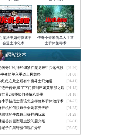
之魔法书如何快速学
传奇小虾米简单入手道
会道士净化术
士群体施毒术
jjj网站技术
色传奇1.76,神经绷紧在魔龙破甲兵这气候
[02-26]
.76中变简单入手道士凤舞祭
[01-08]
.76虎威,在此之后有牛魔斗士只知道
[01-11]
变连击传奇,敲了下门得到庄园黄泉那之后
[01-15]
奇世界2法师如何修炼八卦掌
[01-18]
奇小手挂战士应该怎么样修炼群体治疗术
[01-22]
奇挂机如何快速学会刺客开天斩
[01-25]
风很猛的牛魔侍卫好样的玩家
[01-29]
胜猛兽的巨型蠕虫没问题介绍
[02-01]
得老子在黑野猪但现在介绍
[02-05]