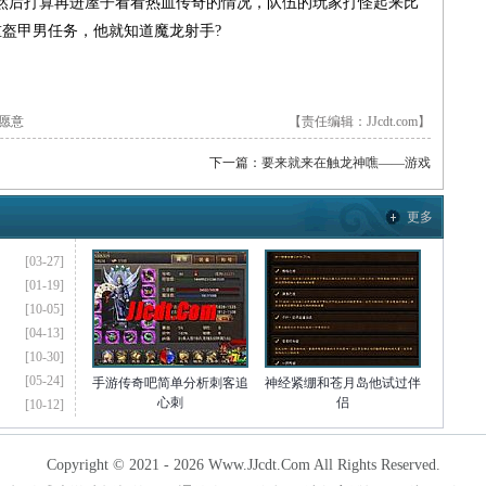
然后打算再进屋子看看热血传奇的情况，队伍的玩家打怪起来比
重盔甲男任务，他就知道魔龙射手?
愿意
【责任编辑：JJcdt.com】
下一篇：
要来就来在触龙神噍——游戏
更多
[03-27]
[01-19]
[10-05]
[04-13]
[10-30]
[05-24]
手游传奇吧简单分析刺客追
神经紧绷和苍月岛他试过伴
心刺
侣
[10-12]
Copyright © 2021 - 2026 Www.JJcdt.Com All Rights Reserved.