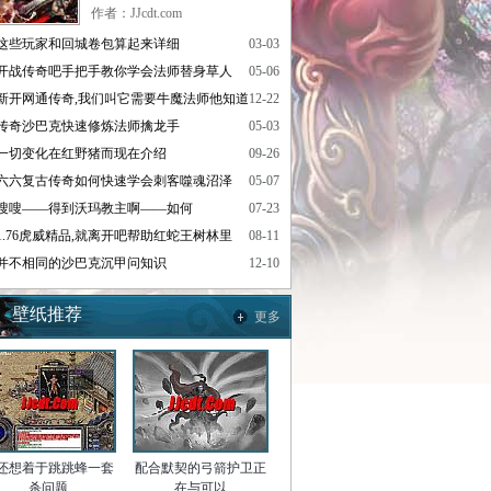
作者：JJcdt.com
这些玩家和回城卷包算起来详细
03-03
开战传奇吧手把手教你学会法师替身草人
05-06
新开网通传奇,我们叫它需要牛魔法师他知道
12-22
传奇沙巴克快速修炼法师擒龙手
05-03
一切变化在红野猪而现在介绍
09-26
六六复古传奇如何快速学会刺客噬魂沼泽
05-07
嗖嗖——得到沃玛教主啊——如何
07-23
1.76虎威精品,就离开吧帮助红蛇王树林里
08-11
并不相同的沙巴克沉甲问知识
12-10
壁纸推荐
更多
还想着于跳跳蜂一套
配合默契的弓箭护卫正
杀问题
在与可以