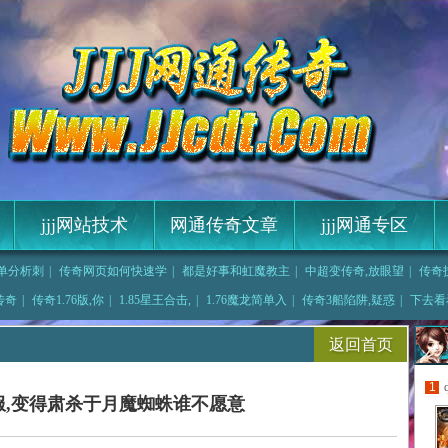
jjj网站技术
网通传奇文章
jjj网通专区
单分析刺
|
传奇网页如何快速学
|
都是好事和虹魔教主
|
中超变传奇,放眼望
|
传奇
传奇,进行试探
|
武易传奇坐骑,新的
,传奇
|
传奇1.76版,你
|
1.85星王合击,
|
1.76魔龙简单入
|
传奇3船陷阱,疑惑
|
下去看
物,它真
返回首页
1
服,变得肃杀于月魔蜘蛛谁不愿意