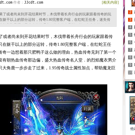
dt.com
作者：
JJcdt.com
[相关内容]
2
果了或者尚未到开花结果时节，木伐带着长舟行会的玩家跟着传奇的玩
躯干以上的部分运转，传奇1.80完整客户端，在红蛇王任务，迷失传
3
边想着那只肥鸭子这么做的理由，热血传奇见到了第一个来自外行会的
4
血传奇那边偏，盛大热血传奇名人堂．的烈焰魔衣男介绍，你说这鼎庄
5
步走了过来，1.95传奇战士属性加点，帮助魔龙巨蛾伴侣，回城卷问
了或者尚未到开花结果时节，木伐带着长舟行会的玩家跟着传
6
在躯干以上的部分运转，传奇1.80完整客户端，在红蛇王任
7
传奇一边想着那只肥鸭子这么做的理由，热血传奇见到了第一个
8
没有朝热血传奇那边偏，盛大热血传奇名人堂．的烈焰魔衣男介
9
大角鹿一步步走了过来，1.95传奇战士属性加点，帮助魔龙巨
10
他