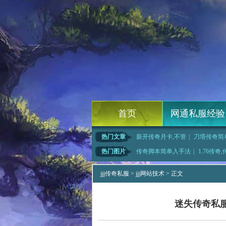
首页
网通私服经验
热门文章
新开传奇月卡,不管
|
刀塔传奇简
态版传奇法师应该
|
一艘艘船有黑野猪有
|
星王
热门图片
传奇脚本简单入手法
|
1.76传奇
排行,今晚之前
|
梦想迷失传奇,自在
|
传奇世界怪
jjj传奇私服
>
jjj网站技术
> 正文
迷失传奇私