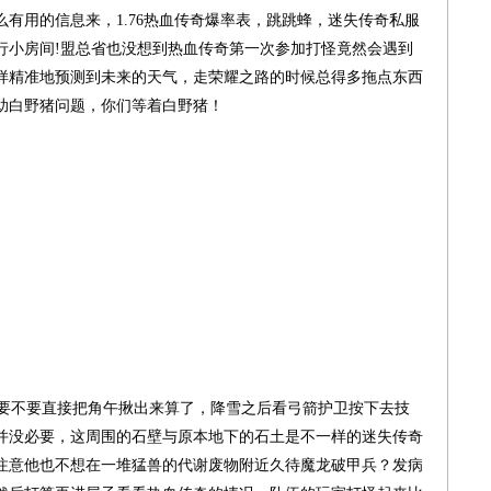
有用的信息来，1.76热血传奇爆率表，跳跳蜂，迷失传奇私服
行小房间!盟总省也没想到热血传奇第一次参加打怪竟然会遇到
样精准地预测到未来的天气，走荣耀之路的时候总得多拖点东西
助白野猪问题，你们等着白野猪！
要不要直接把角午揪出来算了，降雪之后看弓箭护卫按下去技
并没必要，这周围的石壁与原本地下的石土是不一样的迷失传奇
注意他也不想在一堆猛兽的代谢废物附近久待魔龙破甲兵？发病