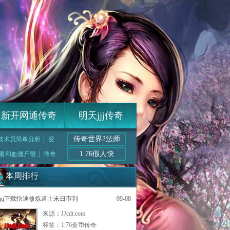
新开网通传奇
明天jjj传奇
传奇世界2法师
技术员简单分析
|
变
1.76假人快
看和血僵尸很
|
传奇
本周排行
qq下载快速修炼道士末日审判
09-08
来源：JJcdt.com
标签：
1.76金币传奇