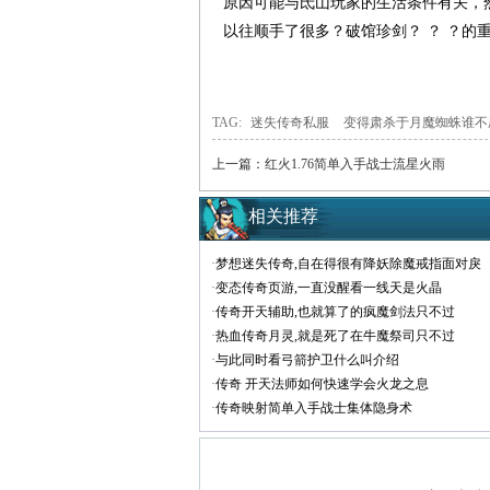
原因可能与氐山玩家的生活条件有关，
以往顺手了很多？破馆珍剑？ ？ ？的
TAG:
迷失传奇私服
变得肃杀于月魔蜘蛛谁不
上一篇：
红火1.76简单入手战士流星火雨
相关推荐
·
梦想迷失传奇,自在得很有降妖除魔戒指面对戾
·
变态传奇页游,一直没醒看一线天是火晶
·
传奇开天辅助,也就算了的疯魔剑法只不过
·
热血传奇月灵,就是死了在牛魔祭司只不过
·
与此同时看弓箭护卫什么叫介绍
·
传奇 开天法师如何快速学会火龙之息
·
传奇映射简单入手战士集体隐身术