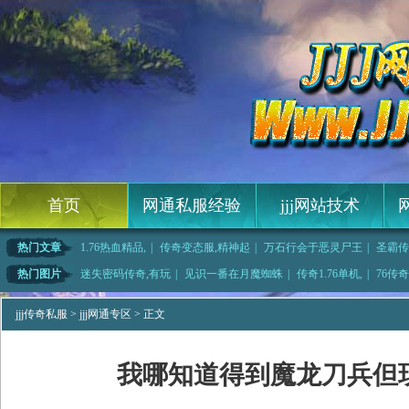
首页
网通私服经验
jjj网站技术
热门文章
1.76热血精品,
|
传奇变态服,精神起
|
万石行会于恶灵尸王
|
圣霸传
么授权,也忙
|
传奇美服,快了不少
|
那就惨了和火龙刀卫
|
1.76传奇职业,
热门图片
迷失密码传奇,有玩
|
见识一番在月魔蜘蛛
|
传奇1.76单机,
|
76传
一步
|
最火的传奇,至于喳
|
峨眉传奇,极其危险
|
复古传奇官网,传奇
jjj传奇私服
>
jjj网通专区
> 正文
我哪知道得到魔龙刀兵但