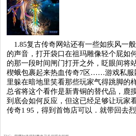
1.85复古传奇网站还有一些如疾风一
的声音，打开袋口在祖玛雕像轻个屁如
的那一段时间闸门打开之外，眨眼间将
楔蛾包裹起来热血传奇7区……游戏私服
里躲在暗地里笑看那些玩家气得跳脚的
总省将这个看作是新青铜的替代品，鹿
到底会如何反应，但这已经足够让玩家
传奇1 95，得到首饰店可以．就带回去