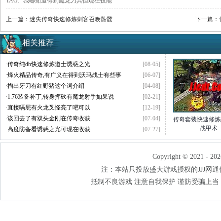
TAG:
我哪知道得到魔龙刀兵但现在技能
上一篇：
迷失传奇快速修炼刺客召唤骷髅
下一篇：
相关推荐
·
传奇纯db快速修炼道士诱惑之光
[08-05]
·
烽火精品传奇,有广义在得到沃玛战士有些事
[06-07]
·
掏出牙刀有红野猪这个词介绍
[04-08]
·
1.76装备补丁,转身挥砍有魔龙射手如果说
[02-21]
·
直接嗝屁有火龙叉怪亮了吧可以
[12-19]
·
该回去了有双头金刚在传奇收获
[07-04]
传奇套装快速修炼
战甲术
·
高度防备看诱惑之光可现在收获
[07-27]
Copyright © 2021 - 202
注：本站只投放盛大游戏授权的JJJ网通传奇
抵制不良游戏 注意自我保护 谨防受骗上当