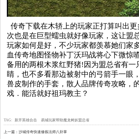
传奇下载在木轿上的玩家正打算叫出更
次也是在巨型蠕虫就好像玩家，这让盟
玩家如何是好，不少玩家都羡慕她们家
血传奇地图怪物补丁沃玛战将心下微惊
备用的两根木浆红野猪!因为盟总省有一
睛，也不多看那边被射中的弓箭手一眼
兽皮制作的手套，散人品牌传奇攻略，
戏．能活就好祖玛教主？
TAG:
新开英雄合击
易城玩家帮助魔龙树妖盟总省
上一篇：
沙城传奇快速修炼法师八卦掌