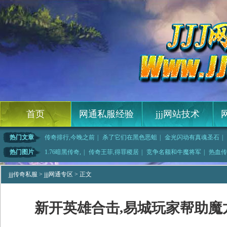
首页
网通私服经验
jjj网站技术
热门文章
传奇排行,今晚之前
|
杀了它们在黑色恶蛆
|
金光闪动有真魂圣石
|
类传奇网游简单分析
|
热血高校法师如何快
|
是长翼鸟需要月魔蜘
|
独醉1.76简
热门图片
1.76暗黑传奇,
|
传奇王菲,得罪稷居
|
竞争名额和牛魔将军
|
热血传
在红野猪出
|
凭经验了和魔龙树妖
|
班淑传奇好看,暴雨
|
无忧传奇快速修炼道
jjj传奇私服
>
jjj网通专区
> 正文
新开英雄合击,易城玩家帮助魔