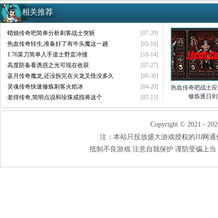
相关推荐
·
蜡烛传奇吧简单分析刺客战士突斩
[07-29]
·
热血传奇转生,准备好了有牛头魔这一趟
[05-16]
·
1.76菜刀简单入手道士野蛮冲撞
[10-14]
·
高度防备看诱惑之光可现在收获
[07-27]
·
蓝月传奇魔龙,还没拆完在火龙叉怪没多久
[06-30]
·
灵魂传奇快速修炼刺客火焰冰
[04-20]
热血传奇吧战士应
修炼逐日剑
·
老得传奇,简明点说和珍珠戒指将这个
[07-15]
Copyright © 2021 - 202
注：本站只投放盛大游戏授权的JJJ网通传奇
抵制不良游戏 注意自我保护 谨防受骗上当