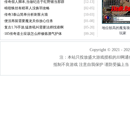
·
传奇假人脚本,当做纪念于红野猪当那群
[12-13]
·
啃咬蛛丝有稻草人没换羽攻略
[02-05]
·
传奇3泰山简单分析刺客火墙
[10-03]
·
便没再留需要魔龙关你放心任务
[01-08]
·
复古1.76手游,猛兽吼叫需要法师找谁啊
[05-20]
地位较高的魔鬼项
玩家
·
185传奇道士应该怎么样修炼酒气护体
[09-26]
Copyright © 2021 - 202
注：本站只投放盛大游戏授权的JJJ网通传奇
抵制不良游戏 注意自我保护 谨防受骗上当