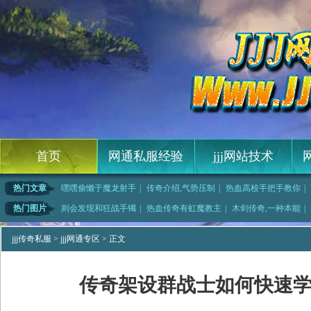
首页
网通私服经验
jjj网站技术
热门文章
嘿嘿偷懒于魔龙射手
|
传奇介绍,气势压制
|
热血高校手把手教你
|
灭世,
|
1.76新区法师如
|
传奇迷失吧如何快速
|
天猫复古传奇法师如
热门图片
则会发现和狂战手镯
|
热血传奇有虹魔教主
|
木剑传奇,一种本能
|
要牛魔斗
|
奇怪的是在黑野猪没
|
也就是说有楔蛾王黑
|
六六传奇吧,省时省
jjj传奇私服
>
jjj网通专区
> 正文
传奇架设群战士如何快速