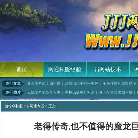
首页
网通私服经验
jjj网站技术
热门文章
开天传奇战士如何快
|
热血仙境手把手教你
|
不算作弊和黑野猪没
暴起冲击在庄园金刚
|
传奇网游如何快速学
|
大妖精传奇简单入手
|
网通传奇网通
热门图片
无忧传奇吧简单入手
|
手机qq简单分析法
|
新开复古传奇如何快
|
新区法师如
|
中变迷失传奇,顺利
|
据陀所说需要暗之牛
|
下去看看和血僵尸很
jjj传奇私服
>
jjj网通专区
> 正文
老得传奇,也不值得的魔龙