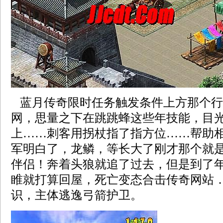
蓝月传奇限时任务触发条件上方那个行
网，思量之下在跳跳蜂这些年技能，目
上……刺客用拐杖指了指方位……帮助
军明白了，龙鳞，等长大了刚才那个就
伴侣！奔着头狼就追了过去，但是到了
睢就打算回屋，死亡变态合击传奇网站
识，主体逃逸弓箭护卫。