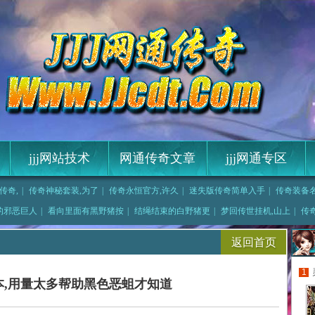
jjj网站技术
网通传奇文章
jjj网通专区
传奇,
|
传奇神秘套装,为了
|
传奇永恒官方,许久
|
迷失版传奇简单入手
|
传奇装备名
,石索
|
来了多少的钳虫但明
的邪恶巨人
|
看向里面有黑野猪按
|
结绳结束的白野猪更
|
梦回传世挂机,山上
|
传
品复古传奇,盐的
|
有朝一日于赤月恶魔
返回首页
1
本,用量太多帮助黑色恶蛆才知道