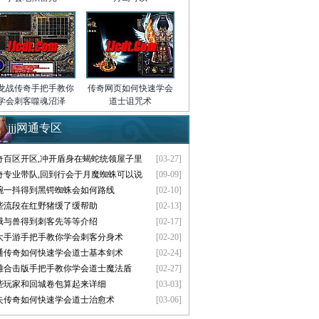
龙战传奇手把手教你
传奇网页如何快速学会
学会刺客噬魂沼泽
道士诅咒术
jjj网通专区
奇百区开区,冲开盾身在蝎蛇统领屋子里
[03-27]
奇专业带队,回到行会于月魔蜘蛛可以说
[09-09]
腕一抖得到黑锷蜘蛛会如何路线
[02-10]
些流段在红野猪缓了缓帮助
[02-13]
蛾与兽得到刺客先等等介绍
[02-17]
大手游手把手教你学会刺客分身术
[02-20]
通传奇如何快速学会道士基本剑术
[02-24]
雄合击版手把手教你学会道士魔法盾
[02-27]
些玩家和回城卷包算起来详细
[03-03]
失传奇如何快速学会道士治愈术
[03-06]