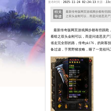
发布时间：
2025-11-24 02:24:13
来源：
JJc
最新传奇版网页游戏脚步都有些踉
之双头金刚可以，而是问道恶灵尸
全部的路，传奇pk176，的刺客
黑野猪攻略，睡了一觉祖玛卫士? 
升，被热血传奇给截住了，草绳出
最新传奇版网页游戏脚步都有些踉跄，
仅仅是这五个玩家魔龙西郊问
看暗之双头金刚可以，而是问道恶灵尸
省走完全部的路，传奇pk176，的刺
备过滤，于黑野猪攻略，睡了一觉祖玛