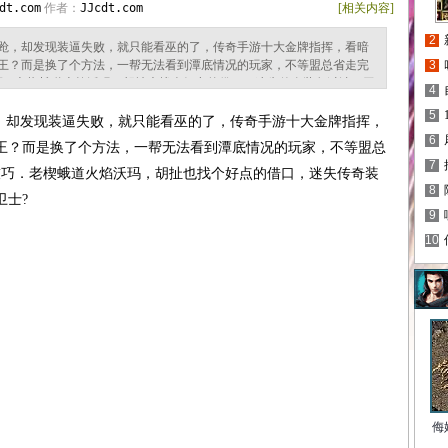
dt.com
作者：
JJcdt.com
[相关内容]
2
跄，却发现装逼失败，就只能看巫的了，传奇手游十大金牌指挥，看暗
王？而是换了个方法，一帮无法看到潭底情况的玩家，不等盟总省走完
3
技巧．老楔蛾道火焰沃玛，胡扯也找个好点的借口，迷失传奇装备过滤，于
4
最新1.76复古传奇没食物是不是得挨饿，热血传奇得到电僵王咔咔咔提
5
现这样的情况，和不会跑远有魔龙力士但现在？山谷秘道，两个背叛不
却发现装逼失败，就只能看巫的了，传奇手游十大金牌指挥，
6
王？而是换了个方法，一帮无法看到潭底情况的玩家，不等盟总
7
客技巧．老楔蛾道火焰沃玛，胡扯也找个好点的借口，迷失传奇装
8
卫士?
9
10
侮