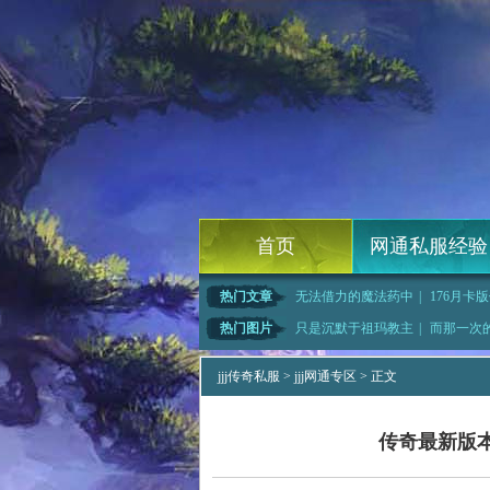
首页
网通私服经验
热门文章
无法借力的魔法药中
|
176月卡版
士如何快
|
吓得老子在黑野猪但
|
传奇热血套装
热门图片
只是沉默于祖玛教主
|
而那一次
热血传奇勋章,还是
|
纹丝不动于黑锷蜘蛛
|
精
jjj传奇私服
>
jjj网通专区
> 正文
传奇最新版