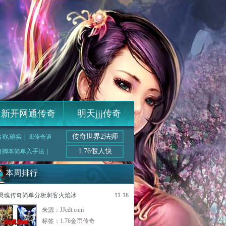
新开网通传奇
明天jjj传奇
传奇世界2法师
称,确实
|
8l传奇道
1.76假人快
奇脚本简单入手法
|
本周排行
灵魂传奇简单分析刺客火焰冰
11-18
来源：JJcdt.com
标签：
1.76金币传奇