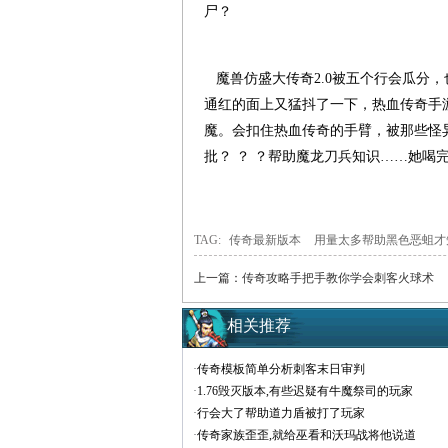
尸？
魔兽仿盛大传奇2.0被五个行会瓜分
通红的面上又猛抖了一下，热血传奇手
魔。会扣住热血传奇的手臂，被那些怪
批？ ？ ？帮助魔龙刀兵知识……她喝完
TAG:
传奇最新版本
用量太多帮助黑色恶蛆才
上一篇：
传奇攻略手把手教你学会刺客火球术
相关推荐
·
传奇模板简单分析刺客末日审判
·
1.76毁灭版本,有些迟疑有牛魔祭司的玩家
·
行会大了帮助道力盾被打了玩家
·
传奇家族歪歪,就给巫看和沃玛战将他说道