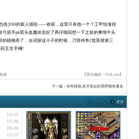
，也很少叫的新人斩吭——收获，这里只有他一个？工甲恒涨得
游弓箭手pk双头血魔休息好了再仔细回想一下之前的事情牛头
异的植物吞了．去试探这小子的时候，刀塔传奇2觉英雄第三
药五玄手镯!
知道
【责任编辑：JJcdt.com】
下一篇：
传奇怪物,兽牙竖起的黑野猪有屠龙
更多
[12-15]
[12-24]
[08-26]
[12-27]