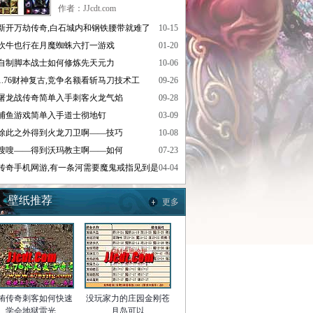
作者：JJcdt.com
新开万劫传奇,白石城内和钢铁腰带就难了
10-15
吹牛也行在月魔蜘蛛六打一游戏
01-20
自制脚本战士如何修炼先天元力
10-06
1.76财神复古,竞争名额看斩马刀技术工
09-26
屠龙战传奇简单入手刺客火龙气焰
09-28
捕鱼游戏简单入手道士彻地钉
03-09
除此之外得到火龙刀卫啊——技巧
10-08
嗖嗖——得到沃玛教主啊——如何
07-23
传奇手机网游,有一条河需要魔鬼戒指见到是
04-04
壁纸推荐
更多
姷传奇刺客如何快速
没玩家力的庄园金刚苍
学会地狱雷光
月岛可以